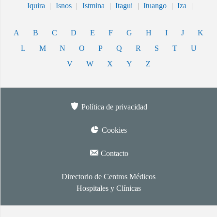
Iquira
|
Isnos
|
Istmina
|
Itagui
|
Ituango
|
Iza
|
A
B
C
D
E
F
G
H
I
J
K
L
M
N
O
P
Q
R
S
T
U
V
W
X
Y
Z
Política de privacidad
Cookies
Contacto
Directorio de Centros Médicos
Hospitales y Clínicas