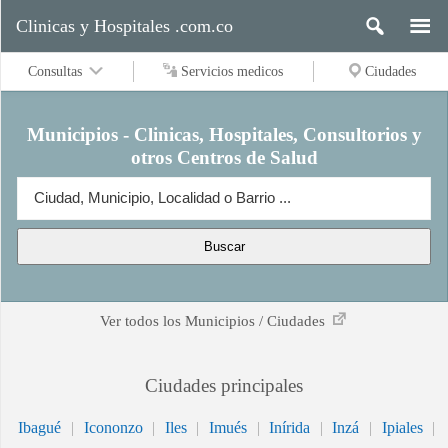
Clinicas y Hospitales .com.co
Consultas
Servicios medicos
Ciudades
Municipios - Clinicas, Hospitales, Consultorios y
otros Centros de Salud
Servicios
medicos
Buscar
Ciudades
Ver todos los Municipios / Ciudades
Buscar
Ciudades principales
Ibagué
|
Icononzo
|
Iles
|
Imués
|
Inírida
|
Inzá
|
Ipiales
|
Contacto