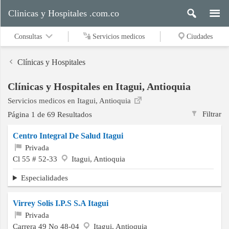
Clinicas y Hospitales .com.co
Consultas
Servicios medicos
Ciudades
Clínicas y Hospitales
Clínicas y Hospitales en Itagui, Antioquia
Servicios
Servicios medicos en Itagui, Antioquia
medicos
Filtrar
Página 1 de 69 Resultados
Centro Integral De Salud Itagui
Ciudades
Privada
Cl 55 # 52-33
Itagui, Antioquia
Especialidades
Buscar
Virrey Solis I.P.S S.A Itagui
Privada
Contacto
Carrera 49 No 48-04
Itagui, Antioquia