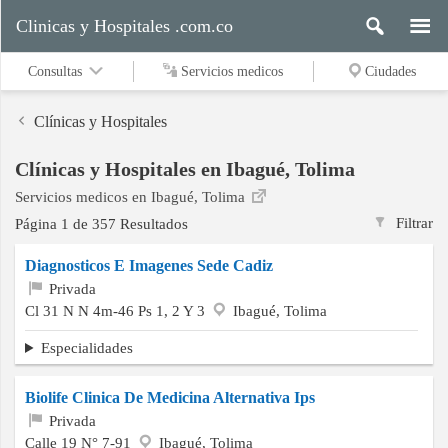
Clinicas y Hospitales .com.co
Consultas
Servicios medicos
Ciudades
Clínicas y Hospitales
Clínicas y Hospitales en Ibagué, Tolima
Servicios
Servicios medicos en Ibagué, Tolima
medicos
Filtrar
Página 1 de 357 Resultados
Diagnosticos E Imagenes Sede Cadiz
Ciudades
Privada
Cl 31 N N 4m-46 Ps 1, 2 Y 3
Ibagué, Tolima
Especialidades
Buscar
Biolife Clinica De Medicina Alternativa Ips
Privada
Contacto
Calle 19 N° 7-91
Ibagué, Tolima