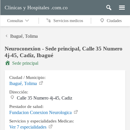
Clinicas y Hospitales .com.co
Consultas
Servicios medicos
Ciudades
Ibagué, Tolima
Neuroconexion - Sede principal, Calle 35 Numero
Servicios
4j-45, Cadiz, Ibagué
medicos
Sede principal
Ciudad / Municipio:
Ciudades
Ibagué, Tolima
Dirección:
Calle 35 Numero 4j-45, Cadiz
Buscar
Prestador de salud:
Fundacion Conexion Neurologica
Servicios y especialidades Medicas:
Ver 7 especialidades
Contacto