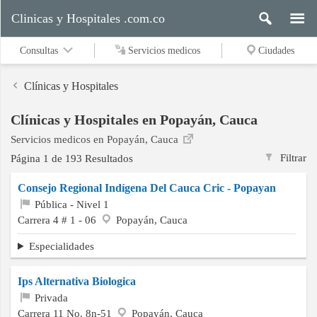
Clinicas y Hospitales .com.co
Consultas
Servicios medicos
Ciudades
Clínicas y Hospitales
Clínicas y Hospitales en Popayán, Cauca
Servicios
Servicios medicos en Popayán, Cauca
medicos
Filtrar
Página 1 de 193 Resultados
Consejo Regional Indígena Del Cauca Cric - Popayan
Ciudades
Pública - Nivel 1
Carrera 4 # 1 - 06
Popayán, Cauca
Especialidades
Buscar
Ips Alternativa Biologica
Privada
Contacto
Carrera 11 No. 8n-51
Popayán, Cauca