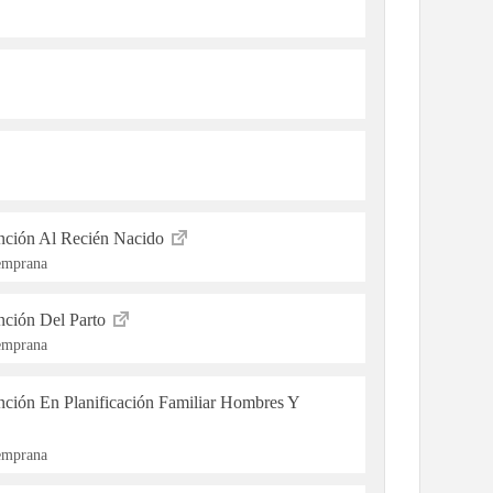
ención Al Recién Nacido
Temprana
ención Del Parto
Temprana
ención En Planificación Familiar Hombres Y
Temprana