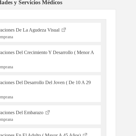
dades y Servicios Médicos
raciones De La Agudeza Visual
Temprana
raciones Del Crecimiento Y Desarrollo ( Menor A
Temprana
aciones Del Desarrollo Del Joven ( De 10 A 29
Temprana
eraciones Del Embarazo
Temprana
raciones En El Adulto ( Mayor A 45 Años)