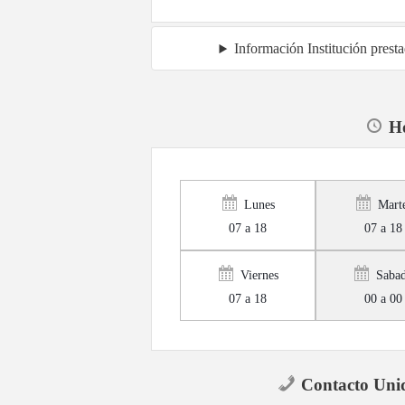
Información Institución prest
Ho
Lunes
Mart
07 a 18
07 a 18
Viernes
Saba
07 a 18
00 a 00
Contacto Uni