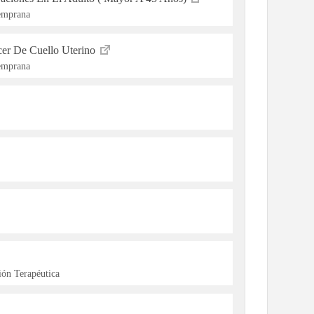
Temprana
cer De Cuello Uterino
Temprana
ón Terapéutica