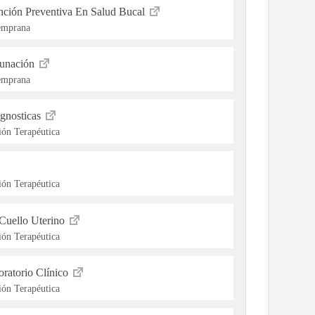
ención Preventiva En Salud Bucal
Temprana
cunación
Temprana
gnosticas
ón Terapéutica
ón Terapéutica
Cuello Uterino
ón Terapéutica
ratorio Clínico
ón Terapéutica