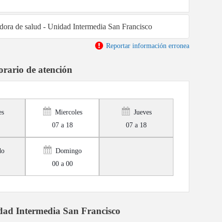
adora de salud - Unidad Intermedia San Francisco
Reportar información erronea
rario de atención
es
Miercoles
Jueves
07 a 18
07 a 18
do
Domingo
00 a 00
dad Intermedia San Francisco