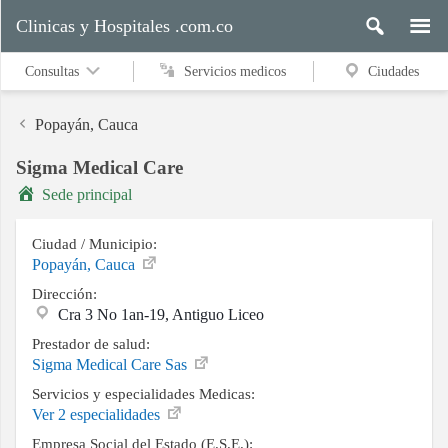
Clinicas y Hospitales .com.co
Consultas
Servicios medicos
Ciudades
Popayán, Cauca
Sigma Medical Care
Servicios
Sede principal
medicos
Ciudad / Municipio:
Popayán, Cauca
Ciudades
Dirección:
Cra 3 No 1an-19, Antiguo Liceo
Prestador de salud:
Buscar
Sigma Medical Care Sas
Servicios y especialidades Medicas:
Ver 2 especialidades
Contacto
Empresa Social del Estado (E.S.E.):