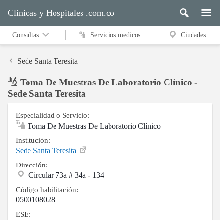
Clinicas y Hospitales .com.co
Consultas
Servicios medicos
Ciudades
Sede Santa Teresita
Toma De Muestras De Laboratorio Clínico -
Servicios
Sede Santa Teresita
medicos
Especialidad o Servicio:
Toma De Muestras De Laboratorio Clínico
Ciudades
Institución:
Sede Santa Teresita
Dirección:
Circular 73a # 34a - 134
Buscar
Código habilitación:
0500108028
ESE:
Contacto