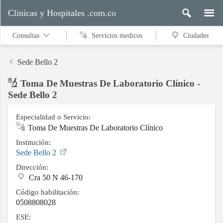
Clinicas y Hospitales .com.co
Consultas
Servicios medicos
Ciudades
Sede Bello 2
Toma De Muestras De Laboratorio Clínico -
Servicios
Sede Bello 2
medicos
Especialidad o Servicio:
Toma De Muestras De Laboratorio Clínico
Ciudades
Institución:
Sede Bello 2
Dirección:
Cra 50 N 46-170
Buscar
Código habilitación:
0508808028
ESE:
Contacto