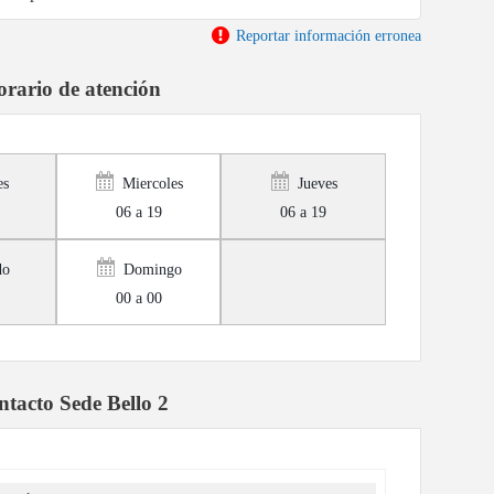
Reportar información erronea
rario de atención
es
Miercoles
Jueves
06 a 19
06 a 19
do
Domingo
00 a 00
tacto Sede Bello 2