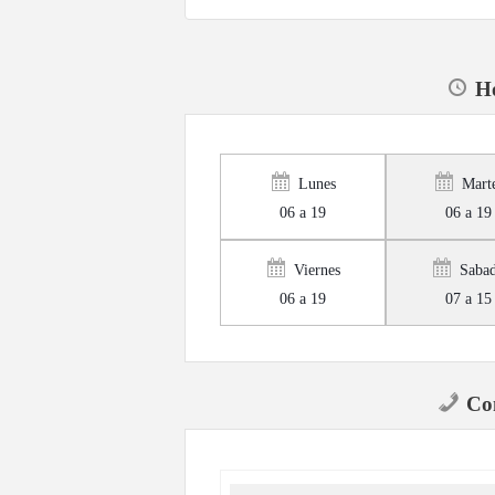
Ho
Lunes
Mart
06 a 19
06 a 19
Viernes
Saba
06 a 19
07 a 15
Con