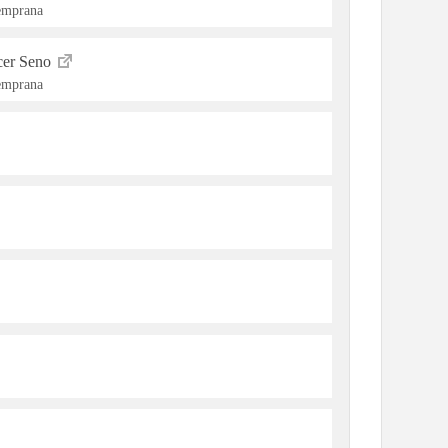
Temprana
cer Seno
Temprana