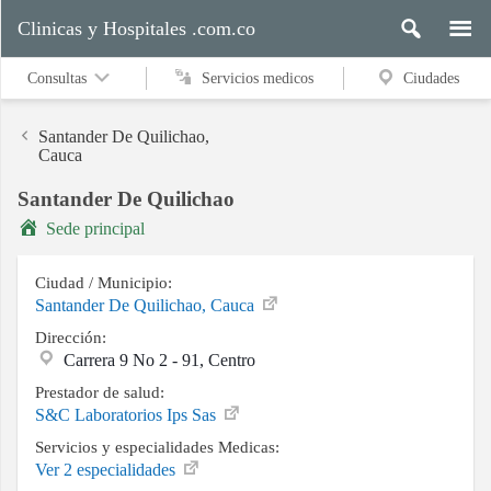
Clinicas y Hospitales .com.co
Consultas
Servicios medicos
Ciudades
Santander De Quilichao,
Cauca
Santander De Quilichao
Servicios
medicos
Sede principal
Ciudad / Municipio:
Santander De Quilichao, Cauca
Ciudades
Dirección:
Carrera 9 No 2 - 91, Centro
Prestador de salud:
Buscar
S&C Laboratorios Ips Sas
Servicios y especialidades Medicas:
Ver 2 especialidades
Contacto