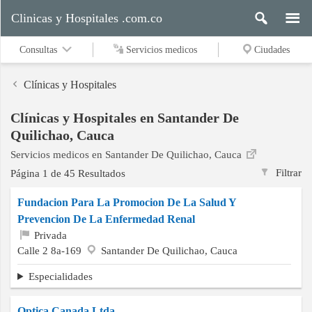
Clinicas y Hospitales .com.co
Consultas
Servicios medicos
Ciudades
Clínicas y Hospitales
Clínicas y Hospitales en Santander De
Servicios
Quilichao, Cauca
medicos
Servicios medicos en Santander De Quilichao, Cauca
Filtrar
Página 1 de 45 Resultados
Ciudades
Fundacion Para La Promocion De La Salud Y
Prevencion De La Enfermedad Renal
Privada
Calle 2 8a-169
Santander De Quilichao, Cauca
Buscar
Especialidades
Contacto
Optica Canada Ltda