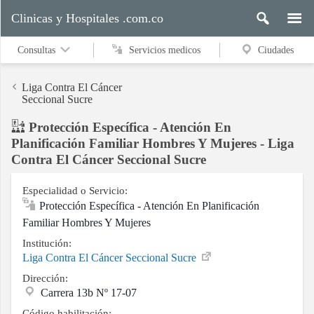
Clinicas y Hospitales .com.co
Consultas
Servicios medicos
Ciudades
Liga Contra El Cáncer
Seccional Sucre
Protección Específica - Atención En
Servicios
Planificación Familiar Hombres Y Mujeres - Liga
medicos
Contra El Cáncer Seccional Sucre
Especialidad o Servicio:
Ciudades
Protección Específica - Atención En Planificación
Familiar Hombres Y Mujeres
Institución:
Buscar
Liga Contra El Cáncer Seccional Sucre
Dirección:
Carrera 13b Nº 17-07
Contacto
Código habilitación: