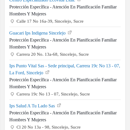
Hospitalario
Unidad movil
No
No
Domiciliario
Complejidad baja
No
Si
Complejidad media
Complejidad alta
Si
No
Clinicas y Hospitales cercanos con servicio de
Protección Específica - Atención En Planificación
Familiar Hombres Y Mujeres
Centro Especializado Ecovida Ltda.
Protección Específica - Atención En Planificación Familiar
Hombres Y Mujeres