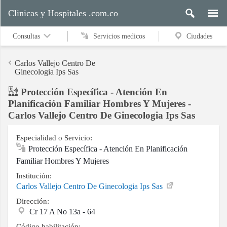
Clinicas y Hospitales .com.co
Consultas
Servicios medicos
Ciudades
Carlos Vallejo Centro De
Ginecologia Ips Sas
Protección Específica - Atención En
Servicios
Planificación Familiar Hombres Y Mujeres -
medicos
Carlos Vallejo Centro De Ginecologia Ips Sas
Especialidad o Servicio:
Ciudades
Protección Específica - Atención En Planificación
Familiar Hombres Y Mujeres
Institución:
Buscar
Carlos Vallejo Centro De Ginecologia Ips Sas
Dirección:
Cr 17 A No 13a - 64
Contacto
Código habilitación: