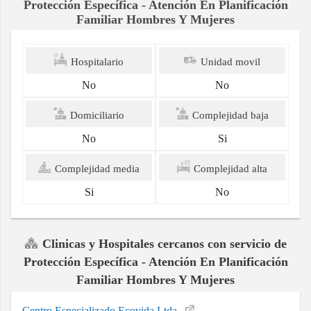
Contacto
Teléfono
2829034
Fax
n/a
Direccion
Cr 17 A No 13a - 64
Servicio Protección Especifica y Detección
Temprana
Protección Específica - Atención En Planificación
Familiar Hombres Y Mujeres