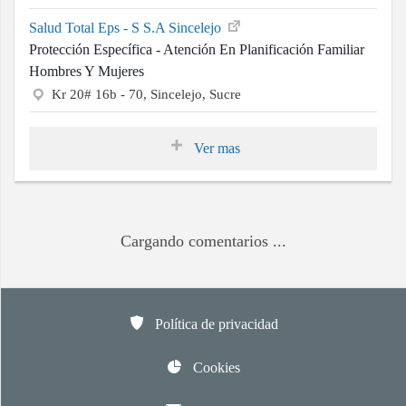
Calle 17 No 16a-39, Sincelejo, Sucre
Guacari Ips Indigena Sincelejo
Protección Específica - Atención En Planificación Familiar
Hombres Y Mujeres
Carrera 20 No. 13a-68, Sincelejo, Sucre
Ips Punto Vital Sas - Sede principal, Carrera 19c No 13 - 07,
La Ford, Sincelejo
Protección Específica - Atención En Planificación Familiar
Hombres Y Mujeres
Carrera 19c No 13 - 07, Sincelejo, Sucre
Ips Salud A Tu Lado Sas
Protección Específica - Atención En Planificación Familiar
Hombres Y Mujeres
Cl 20 No 13a - 98, Sincelejo, Sucre
Salud Total Eps - S S.A Sincelejo