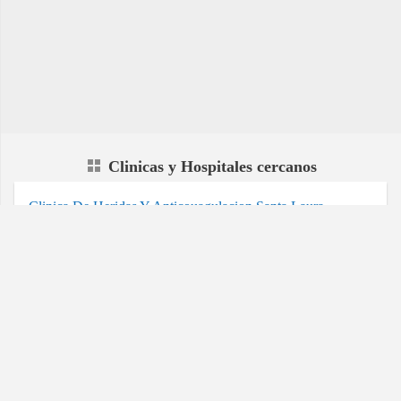
Clinicas y Hospitales cercanos
Clinica De Heridas Y Anticouagulacion Santa Laura
Montoya Sas
4 Especialidades
Privado
Carrera 20 # 61-15 Local 103, Ibagué
Centro Medico Deportivo De Acondicionamiento Fisico
Bodytech Ibague
2 Especialidades
Privado
Av Ambala Con Calle 60 Esquina Local 3-02
Centro Comercial La Estacion, Ibagué