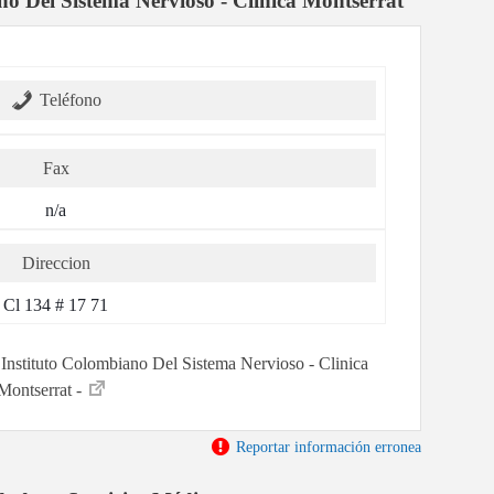
o Del Sistema Nervioso - Clinica Montserrat
Teléfono
Fax
n/a
Direccion
Cl 134 # 17 71
r Instituto Colombiano Del Sistema Nervioso - Clinica
Montserrat -
Reportar información erronea