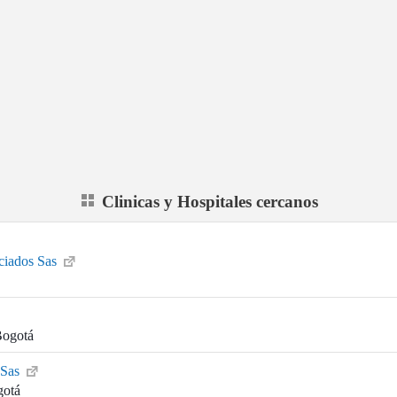
Clinicas y Hospitales cercanos
ciados Sas
Bogotá
 Sas
gotá