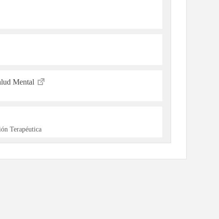
alud Mental
ón Terapéutica