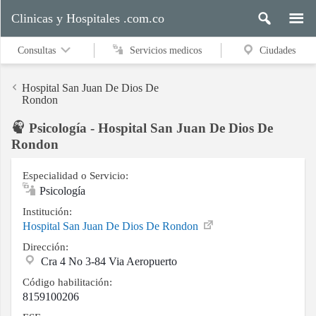
Clinicas y Hospitales .com.co
Consultas
Servicios medicos
Ciudades
Hospital San Juan De Dios De
Rondon
Psicología - Hospital San Juan De Dios De
Servicios
Rondon
medicos
Especialidad o Servicio:
Psicología
Ciudades
Institución:
Hospital San Juan De Dios De Rondon
Dirección:
Buscar
Cra 4 No 3-84 Via Aeropuerto
Código habilitación:
8159100206
Contacto