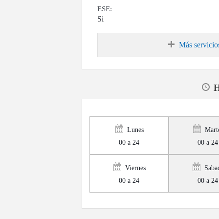
ESE:
Si
Más servicio
H
Lunes
Mart
00 a 24
00 a 24
Viernes
Saba
00 a 24
00 a 24