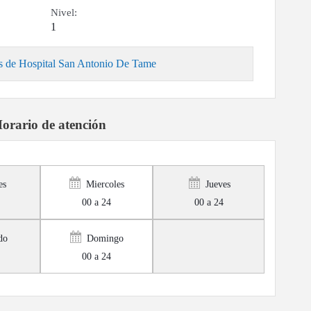
Nivel:
1
s de Hospital San Antonio De Tame
orario de atención
es
Miercoles
Jueves
00 a 24
00 a 24
do
Domingo
00 a 24