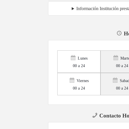
Información Institución pre
Ho
Lunes
Mart
00 a 24
00 a 24
Viernes
Saba
00 a 24
00 a 24
Contacto Ho