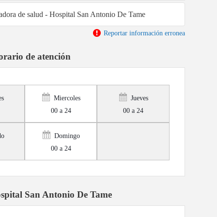
stadora de salud - Hospital San Antonio De Tame
Reportar información erronea
rario de atención
es
Miercoles
Jueves
00 a 24
00 a 24
do
Domingo
00 a 24
spital San Antonio De Tame