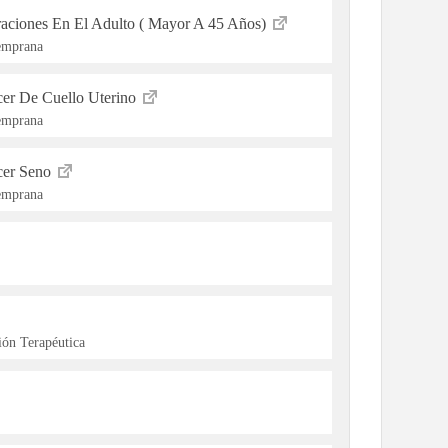
raciones En El Adulto ( Mayor A 45 Años)
Temprana
cer De Cuello Uterino
Temprana
cer Seno
Temprana
ón Terapéutica