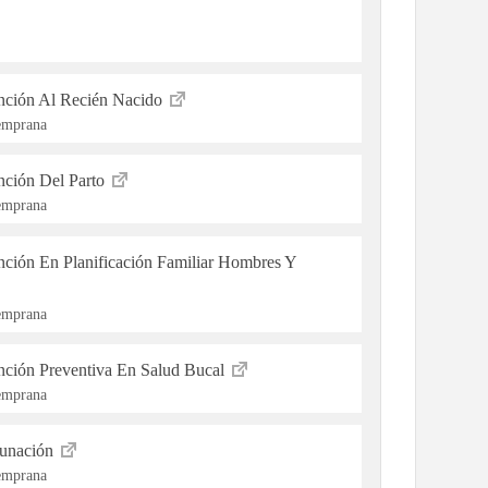
ención Al Recién Nacido
Temprana
ención Del Parto
Temprana
ención En Planificación Familiar Hombres Y
Temprana
ención Preventiva En Salud Bucal
Temprana
cunación
Temprana