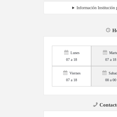
Información Institución 
Ho
Lunes
Mart
07 a 18
07 a 18
Viernes
Saba
07 a 18
00 a 00
Contact