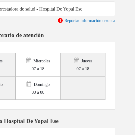
prestadora de salud - Hospital De Yopal Ese
Reportar información erronea
rario de atención
es
Miercoles
Jueves
07 a 18
07 a 18
do
Domingo
00 a 00
o Hospital De Yopal Ese