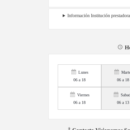
Información Institución prestado
Ho
Lunes
Mart
06 a 18
06 a 18
Viernes
Saba
06 a 18
06 a 13