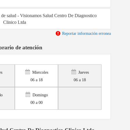
ra de salud - Visionamos Salud Centro De Diagnostico
Clinico Ltda
Reportar información erronea
rario de atención
es
Miercoles
Jueves
06 a 18
06 a 18
do
Domingo
00 a 00