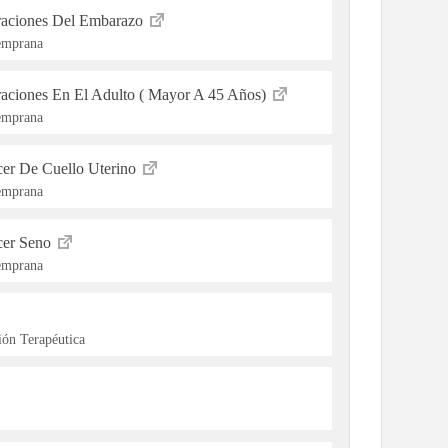
eraciones Del Embarazo
Temprana
raciones En El Adulto ( Mayor A 45 Años)
Temprana
cer De Cuello Uterino
Temprana
cer Seno
Temprana
ón Terapéutica