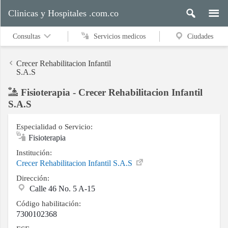
Clinicas y Hospitales .com.co
Consultas
Servicios medicos
Ciudades
Crecer Rehabilitacion Infantil
S.A.S
Fisioterapia - Crecer Rehabilitacion Infantil
Servicios
S.A.S
medicos
Especialidad o Servicio:
Fisioterapia
Ciudades
Institución:
Crecer Rehabilitacion Infantil S.A.S
Dirección:
Buscar
Calle 46 No. 5 A-15
Código habilitación:
7300102368
Contacto