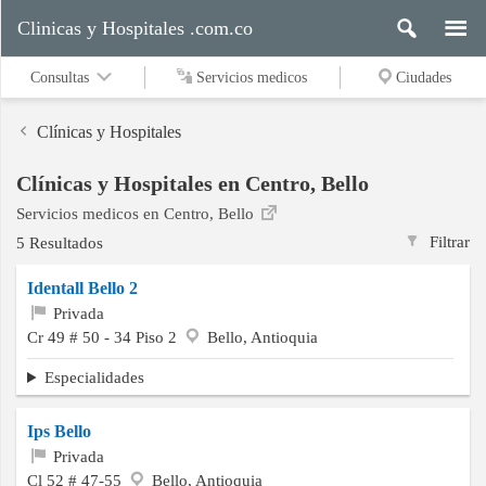
Clinicas y Hospitales .com.co
Consultas
Servicios medicos
Ciudades
Clínicas y Hospitales
Clínicas y Hospitales en Centro, Bello
Servicios
Servicios medicos en Centro, Bello
medicos
Filtrar
5 Resultados
Identall Bello 2
Ciudades
Privada
Cr 49 # 50 - 34 Piso 2
Bello, Antioquia
Especialidades
Buscar
Ips Bello
Privada
Contacto
Cl 52 # 47-55
Bello, Antioquia