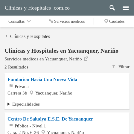
Clinicas y Hospitales .com.co
Consultas
Servicios medicos
Ciudades
Clínicas y Hospitales
Clínicas y Hospitales en Yacuanquer, Nariño
Servicios
Servicios medicos en Yacuanquer, Nariño
medicos
Filtrar
2 Resultados
Fundacion Hacia Una Nueva Vida
Ciudades
Privada
Carrera 3b
Yacuanquer, Nariño
Especialidades
Buscar
Centro De Saludya E.S.E. De Yacuanquer
Pública - Nivel 1
Contacto
Cara. 2 No. 6-26
Yacuanquer, Nariño