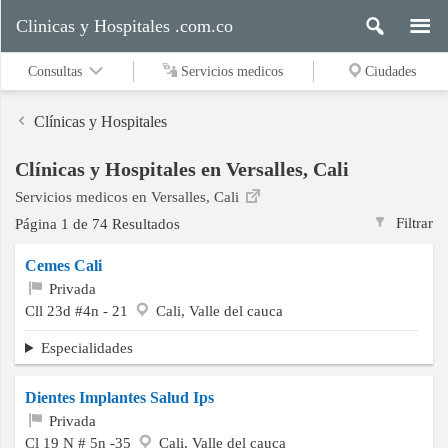
Clinicas y Hospitales .com.co
Consultas
Servicios medicos
Ciudades
Clínicas y Hospitales
Clínicas y Hospitales en Versalles, Cali
Servicios
Servicios medicos en Versalles, Cali
medicos
Filtrar
Página 1 de 74 Resultados
Cemes Cali
Ciudades
Privada
Cll 23d #4n - 21
Cali, Valle del cauca
Especialidades
Buscar
Dientes Implantes Salud Ips
Privada
Contacto
Cl 19 N # 5n -35
Cali, Valle del cauca