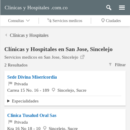
Clinicas y Hospitales .com.co
Consultas
Servicios medicos
Ciudades
Clínicas y Hospitales
Clínicas y Hospitales en San Jose, Sincelejo
Servicios
Servicios medicos en San Jose, Sincelejo
medicos
Filtrar
2 Resultados
Sede Divina Misericordia
Ciudades
Privada
Carrea 15 No. 16 - 189
Sincelejo, Sucre
Especialidades
Buscar
Clinica Tusalud Oral Sas
Privada
Contacto
Kra 16 No 18 - 10
Sincelejo, Sucre