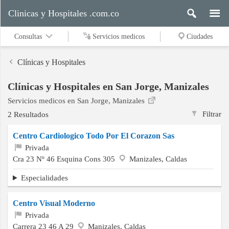
Clinicas y Hospitales .com.co
Consultas
Servicios medicos
Ciudades
Clínicas y Hospitales
Clínicas y Hospitales en San Jorge, Manizales
Servicios
Servicios medicos en San Jorge, Manizales
medicos
Filtrar
2 Resultados
Centro Cardiologico Todo Por El Corazon Sas
Ciudades
Privada
Cra 23 Nº 46 Esquina Cons 305
Manizales, Caldas
Especialidades
Buscar
Centro Visual Moderno
Privada
Contacto
Carrera 23 46 A 29
Manizales, Caldas