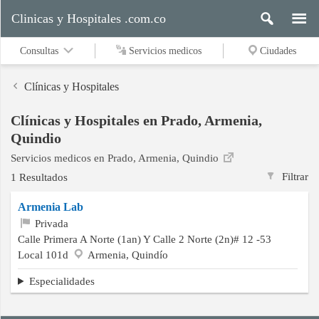
Clinicas y Hospitales .com.co
Consultas
Servicios medicos
Ciudades
Clínicas y Hospitales
Clínicas y Hospitales en Prado, Armenia,
Servicios
Quindio
medicos
Servicios medicos en Prado, Armenia, Quindio
Filtrar
1 Resultados
Ciudades
Armenia Lab
Privada
Calle Primera A Norte (1an) Y Calle 2 Norte (2n)# 12 -53
Local 101d
Armenia, Quindío
Buscar
Especialidades
Contacto