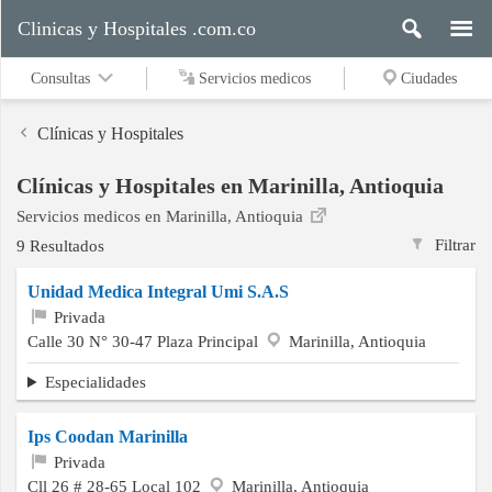
Clinicas y Hospitales .com.co
Consultas
Servicios medicos
Ciudades
Clínicas y Hospitales
Clínicas y Hospitales en Marinilla, Antioquia
Servicios
Servicios medicos en Marinilla, Antioquia
medicos
Filtrar
9 Resultados
Unidad Medica Integral Umi S.A.S
Ciudades
Privada
Calle 30 N° 30-47 Plaza Principal
Marinilla, Antioquia
Especialidades
Buscar
Ips Coodan Marinilla
Privada
Contacto
Cll 26 # 28-65 Local 102
Marinilla, Antioquia