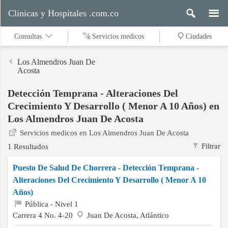
Clinicas y Hospitales .com.co
Consultas
Servicios medicos
Ciudades
Los Almendros Juan De
Acosta
Detección Temprana - Alteraciones Del
Servicios
Crecimiento Y Desarrollo ( Menor A 10 Años) en
medicos
Los Almendros Juan De Acosta
Servicios medicos en Los Almendros Juan De Acosta
Ciudades
Filtrar
1 Resultados
Puesto De Salud De Chorrera - Detección Temprana -
Alteraciones Del Crecimiento Y Desarrollo ( Menor A 10
Buscar
Años)
Pública - Nivel 1
Carrera 4 No. 4-20
Juan De Acosta, Atlántico
Contacto