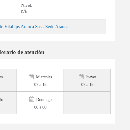
Nivel:
n/a
de Vital Ips Arauca Sas - Sede Arauca
orario de atención
es
Miercoles
Jueves
07 a 18
07 a 18
do
Domingo
00 a 00