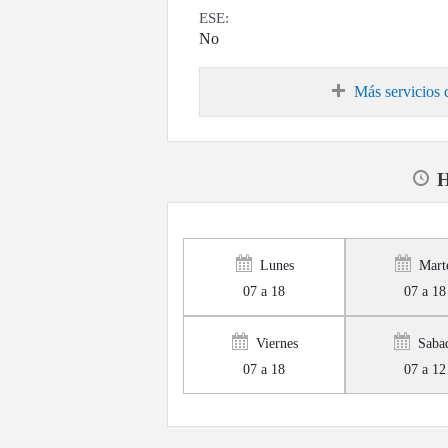
ESE:
No
Más servicios 
H
Lunes
Mart
07 a 18
07 a 18
Viernes
Saba
07 a 18
07 a 12