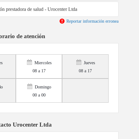
ión prestadora de salud - Urocenter Ltda
Reportar información erronea
rario de atención
es
Miercoles
Jueves
08 a 17
08 a 17
do
Domingo
00 a 00
acto Urocenter Ltda