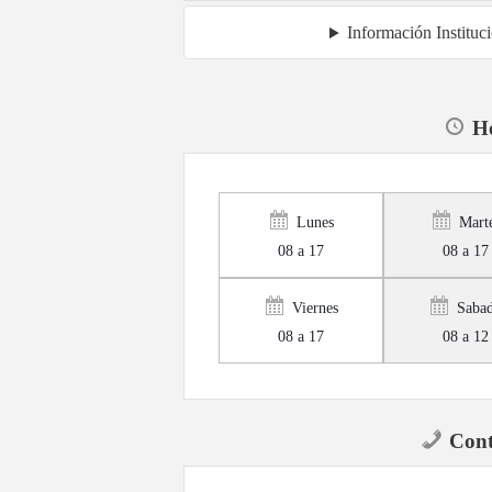
Información Instituc
Ho
Lunes
Mart
08 a 17
08 a 17
Viernes
Saba
08 a 17
08 a 12
Cont