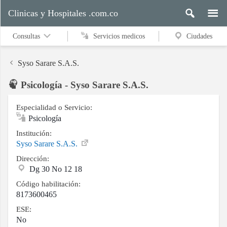
Clinicas y Hospitales .com.co
Consultas
Servicios medicos
Ciudades
Syso Sarare S.A.S.
Psicología - Syso Sarare S.A.S.
Servicios
medicos
Especialidad o Servicio:
Psicología
Institución:
Syso Sarare S.A.S.
Ciudades
Dirección:
Dg 30 No 12 18
Buscar
Código habilitación:
8173600465
ESE:
No
Contacto