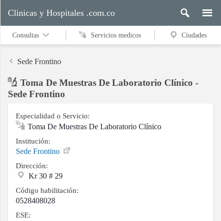
Clinicas y Hospitales .com.co
Consultas
Servicios medicos
Ciudades
Sede Frontino
Toma De Muestras De Laboratorio Clínico -
Servicios
Sede Frontino
medicos
Especialidad o Servicio:
Toma De Muestras De Laboratorio Clínico
Ciudades
Institución:
Sede Frontino
Dirección:
Kr 30 # 29
Buscar
Código habilitación:
0528408028
ESE:
Contacto