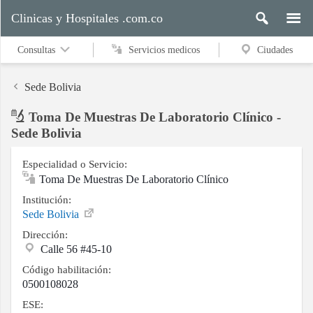
Clinicas y Hospitales .com.co
Consultas
Servicios medicos
Ciudades
Sede Bolivia
Toma De Muestras De Laboratorio Clínico -
Servicios
Sede Bolivia
medicos
Especialidad o Servicio:
Toma De Muestras De Laboratorio Clínico
Ciudades
Institución:
Sede Bolivia
Dirección:
Calle 56 #45-10
Buscar
Código habilitación:
0500108028
ESE:
Contacto