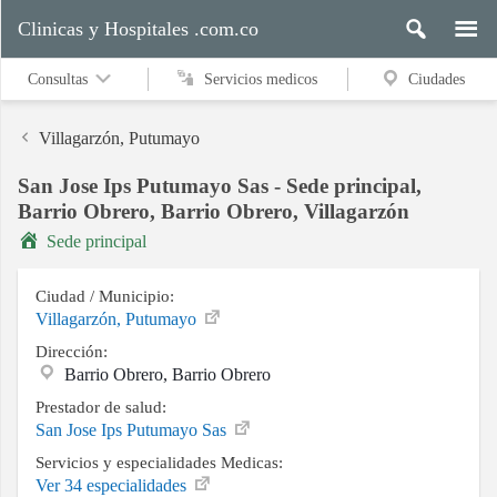
Clinicas y Hospitales .com.co
Consultas
Servicios medicos
Ciudades
Villagarzón, Putumayo
San Jose Ips Putumayo Sas - Sede principal,
Servicios
Barrio Obrero, Barrio Obrero, Villagarzón
medicos
Sede principal
Ciudad / Municipio:
Ciudades
Villagarzón, Putumayo
Dirección:
Barrio Obrero, Barrio Obrero
Buscar
Prestador de salud:
San Jose Ips Putumayo Sas
Servicios y especialidades Medicas:
Ver 34 especialidades
Contacto