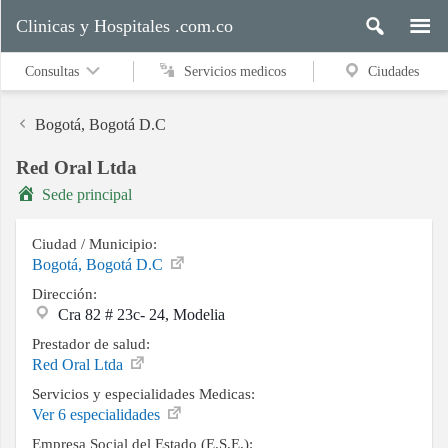
Clinicas y Hospitales .com.co
Consultas
Servicios medicos
Ciudades
Bogotá, Bogotá D.C
Red Oral Ltda
Servicios
Sede principal
medicos
Ciudad / Municipio:
Bogotá, Bogotá D.C
Ciudades
Dirección:
Cra 82 # 23c- 24, Modelia
Prestador de salud:
Buscar
Red Oral Ltda
Servicios y especialidades Medicas:
Ver 6 especialidades
Contacto
Empresa Social del Estado (E.S.E.):