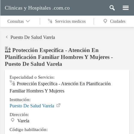
Clinicas y Hospitales .com.co
Consultas
Servicios medicos
Ciudades
Puesto De Salud Varela
Protección Específica - Atención En
Servicios
Planificación Familiar Hombres Y Mujeres -
medicos
Puesto De Salud Varela
Especialidad o Servicio:
Protección Específica - Atención En Planificación
Ciudades
Familiar Hombres Y Mujeres
Institución:
Puesto De Salud Varela
Buscar
Dirección:
Varela
Código habilitación:
Contacto