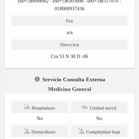
(60+5)6699062 - (60+5)6505898 - (60+5)6517070 -
018000937436
Fax
n/a
Direccion
Cra 53 N 30 D -06
Servicio Consulta Externa
Medicina General
Hospitalario
Unidad movil
No
No
Domiciliario
Complejidad baja