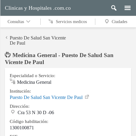
Clinicas y Hospitales .com.co
Consultas
Servicios medicos
Ciudades
Puesto De Salud San Vicente
De Paul
Medicina General - Puesto De Salud San
Servicios
Vicente De Paul
medicos
Especialidad o Servicio:
Medicina General
Ciudades
Institución:
Puesto De Salud San Vicente De Paul
Dirección:
Buscar
Cra 53 N 30 D -06
Código habilitación:
1300100871
Contacto