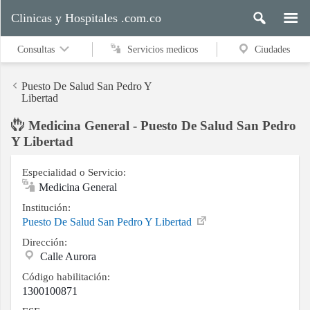
Clinicas y Hospitales .com.co
Consultas
Servicios medicos
Ciudades
Puesto De Salud San Pedro Y
Libertad
Medicina General - Puesto De Salud San Pedro
Servicios
Y Libertad
medicos
Especialidad o Servicio:
Medicina General
Ciudades
Institución:
Puesto De Salud San Pedro Y Libertad
Dirección:
Buscar
Calle Aurora
Código habilitación:
1300100871
Contacto