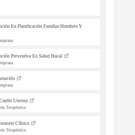
ención En Planificación Familiar Hombres Y
Temprana
ención Preventiva En Salud Bucal
Temprana
cunación
Temprana
Cuello Uterino
ón Terapéutica
ratorio Clínico
ón Terapéutica