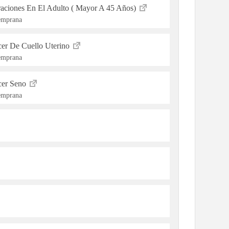
raciones En El Adulto ( Mayor A 45 Años)
Temprana
cer De Cuello Uterino
Temprana
cer Seno
Temprana