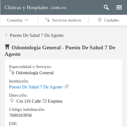
Clinicas y Hospitales .com.co
Consultas
Servicios medicos
Ciudades
Puesto De Salud 7 De Agosto
Odontología General - Puesto De Salud 7 De
Servicios
Agosto
medicos
Especialidad o Servicio:
Odontología General
Ciudades
Institución:
Puesto De Salud 7 De Agosto
Dirección:
Cra 11b Calle 72 Esquina
Buscar
Código habilitación:
7600103956
ESE:
Contacto