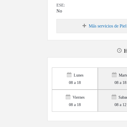
ESE:
No
Más servicios de Pi
H
Lunes
Mart
08 a 18
08 a 18
Viernes
Saba
08 a 18
08 a 12