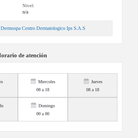
Nivel:
n/a
el Dermospa Centro Dermatologico Ips S.A.S
orario de atención
es
Miercoles
Jueves
08 a 18
08 a 18
do
Domingo
00 a 00