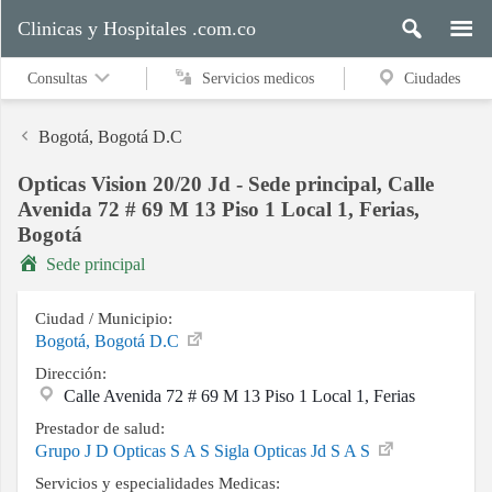
Clinicas y Hospitales .com.co
Consultas
Servicios medicos
Ciudades
Bogotá, Bogotá D.C
Opticas Vision 20/20 Jd - Sede principal, Calle
Servicios
Avenida 72 # 69 M 13 Piso 1 Local 1, Ferias,
medicos
Bogotá
Sede principal
Ciudades
Ciudad / Municipio:
Bogotá, Bogotá D.C
Dirección:
Calle Avenida 72 # 69 M 13 Piso 1 Local 1, Ferias
Buscar
Prestador de salud:
Grupo J D Opticas S A S Sigla Opticas Jd S A S
Contacto
Servicios y especialidades Medicas: