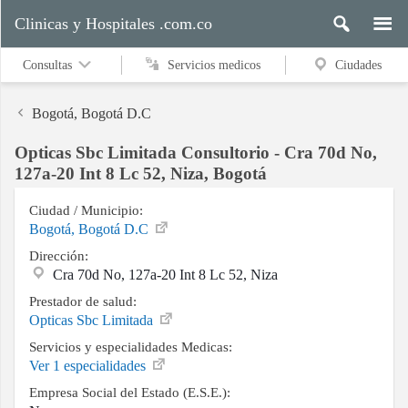
Clinicas y Hospitales .com.co
Consultas
Servicios medicos
Ciudades
Bogotá, Bogotá D.C
Opticas Sbc Limitada Consultorio - Cra 70d No,
Servicios
127a-20 Int 8 Lc 52, Niza, Bogotá
medicos
Ciudad / Municipio:
Bogotá, Bogotá D.C
Dirección:
Ciudades
Cra 70d No, 127a-20 Int 8 Lc 52, Niza
Prestador de salud:
Opticas Sbc Limitada
Buscar
Servicios y especialidades Medicas:
Ver 1 especialidades
Empresa Social del Estado (E.S.E.):
Contacto