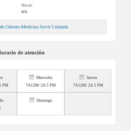
Nivel:
n/a
 de Odonto-Medicina Servir Limitada
orario de atención
es
Miercoles
Jueves
5 PM
7A12M/ 2A 5 PM
7A12M/ 2A 5 PM
do
Domingo
M