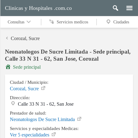
Clinicas y Hospitales .com.co
Consultas
Servicios medicos
Ciudades
Corozal, Sucre
Neonatologos De Sucre Limitada - Sede principal,
Servicios
Calle 33 N 31 - 62, San Jose, Corozal
medicos
Sede principal
Ciudad / Municipio:
Ciudades
Corozal, Sucre
Dirección:
Calle 33 N 31 - 62, San Jose
Buscar
Prestador de salud:
Neonatologos De Sucre Limitada
Servicios y especialidades Medicas:
Ver 5 especialidades
Contacto