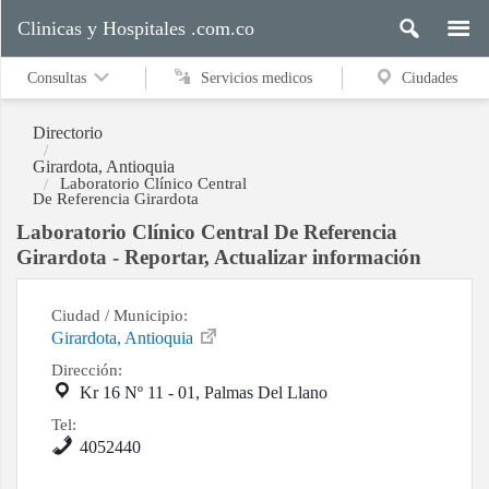
Clinicas y Hospitales .com.co
Consultas
Servicios medicos
Ciudades
Directorio
Girardota, Antioquia
Laboratorio Clínico Central
De Referencia Girardota
Servicios
medicos
Laboratorio Clínico Central De Referencia
Girardota - Reportar, Actualizar información
Ciudades
Ciudad / Municipio:
Girardota, Antioquia
Dirección:
Kr 16 Nº 11 - 01, Palmas Del Llano
Buscar
Tel:
4052440
Contacto