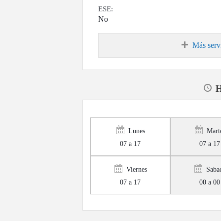
ESE:
No
Más servi
H
Lunes
Mart
07 a 17
07 a 17
Viernes
Saba
07 a 17
00 a 00