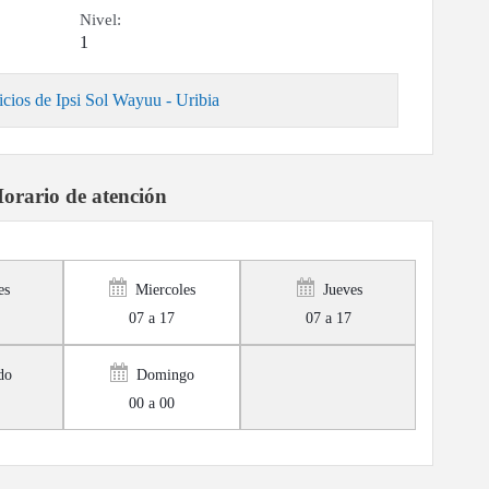
Nivel:
1
cios de Ipsi Sol Wayuu - Uribia
orario de atención
es
Miercoles
Jueves
07 a 17
07 a 17
do
Domingo
00 a 00