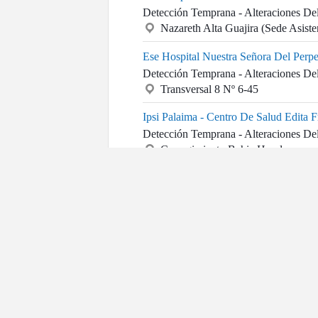
Detección Temprana - Alteraciones De
Nazareth Alta Guajira (Sede Asiste
Ese Hospital Nuestra Señora Del Perp
Detección Temprana - Alteraciones De
Transversal 8 Nº 6-45
Ipsi Palaima - Centro De Salud Edita 
Detección Temprana - Alteraciones De
Corregimiento Bahia Honda
Ipsi Supula Wayuu Uribia
Detección Temprana - Alteraciones De
Carrera 12 No. 9-40
Puesto De Salud Castillete
Detección Temprana - Alteraciones De
Castillete