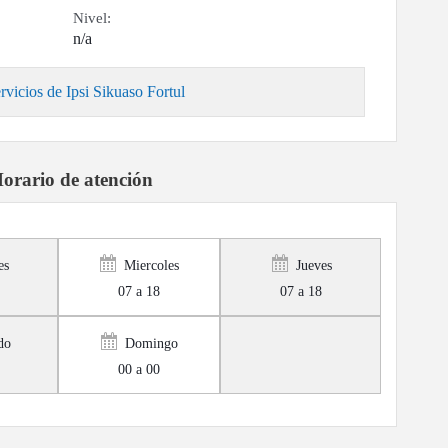
Nivel:
n/a
rvicios de Ipsi Sikuaso Fortul
orario de atención
es
Miercoles
Jueves
07 a 18
07 a 18
do
Domingo
00 a 00