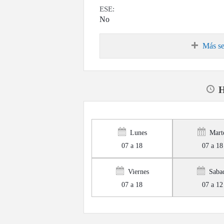
ESE:
No
Más se
H
Lunes
Mart
07 a 18
07 a 18
Viernes
Saba
07 a 18
07 a 12